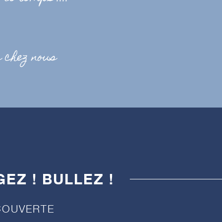
s chez nous
EZ ! BULLEZ !
COUVERTE