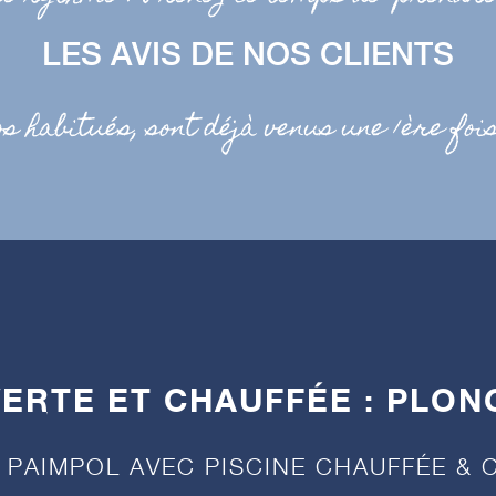
LES AVIS DE NOS CLIENTS
os habitués, sont déjà venus une 1ère foi
ERTE ET CHAUFFÉE : PLONG
 PAIMPOL AVEC PISCINE CHAUFFÉE & 