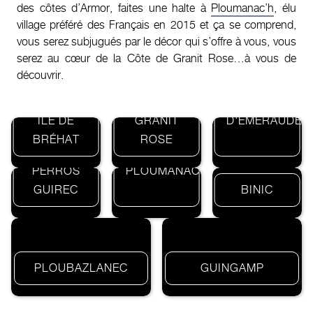
des côtes d’Armor, faites une halte à
Ploumanac’h
, élu
village préféré des Français en 2015 et ça se comprend,
vous serez subjugués par le décor qui s’offre à vous, vous
serez au cœur de la Côte de Granit Rose…à vous de
découvrir.
CÔTE
CÔTE
ÎLE DE
GRANIT
D'ÉMERAUDE
BRÉHAT
ROSE
PERROS
PLOUMANAC’H
GUIREC
BINIC
PLOUBAZLANEC
GUINGAMP