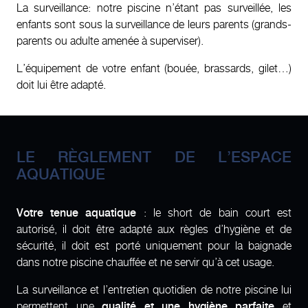
La surveillance: notre piscine n’étant pas surveillée, les
enfants sont sous la surveillance de leurs parents (grands-
parents ou adulte amenée à superviser).
L’équipement de votre enfant (bouée, brassards, gilet…)
doit lui être adapté.
LE RÈGLEMENT DE L’ESPACE
AQUATIQUE
Votre tenue aquatique
: le short de bain court est
autorisé, il doit être adapté aux règles d’hygiène et de
sécurité, il doit est porté uniquement pour la baignade
dans notre piscine chauffée et ne servir qu’à cet usage.
La surveillance et l’entretien quotidien de notre piscine lui
permettent une
qualité et une hygiène parfaite
et