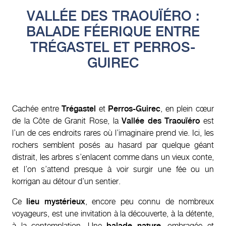
VALLÉE DES TRAOUÏÉRO :
BALADE FÉERIQUE ENTRE
TRÉGASTEL ET PERROS-
GUIREC
Cachée entre
Trégastel
et
Perros-Guirec
, en plein cœur
de la Côte de Granit Rose, la
Vallée des Traouïéro
est
l’un de ces endroits rares où l’imaginaire prend vie. Ici, les
rochers semblent posés au hasard par quelque géant
distrait, les arbres s’enlacent comme dans un vieux conte,
et l’on s’attend presque à voir surgir une fée ou un
korrigan au détour d’un sentier.
Ce
lieu mystérieux
, encore peu connu de nombreux
voyageurs, est une invitation à la découverte, à la détente,
à la contemplation. Une
balade nature
, ombragée et