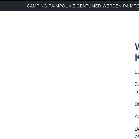
»
CAMPING PAIMPOL
EIGENTÜMER WERDEN PAIMP
Lu
S
e
D
A
D
b