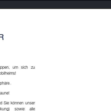
R
appen, um sich zu
obilheims!
phäre.
Laune!
nd Sie können unser
kung) sowie alle